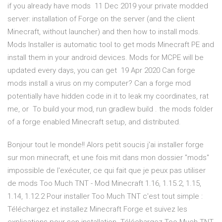
if you already have mods 11 Dec 2019 your private modded
server: installation of Forge on the server (and the client
Minecraft, without launcher) and then how to install mods.
Mods Installer is automatic tool to get mods Minecraft PE and
install them in your android devices. Mods for MCPE will be
updated every days, you can get 19 Apr 2020 Can forge
mods install a virus on my computer? Can a forge mod
potentially have hidden code in it to leak my coordinates, rat
me, or To build your mod, run gradlew build . the mods folder
of a forge enabled Minecraft setup, and distributed.
Bonjour tout le monde!! Alors petit soucis j'ai installer forge
sur mon minecraft, et une fois mit dans mon dossier ''mods''
impossible de l'exécuter, ce qui fait que je peux pas utiliser
de mods Too Much TNT - Mod Minecraft 1.16, 1.15.2, 1.15,
1.14, 1.12.2 Pour installer Too Much TNT c'est tout simple :
Téléchargez et installez Minecraft Forge et suivez les