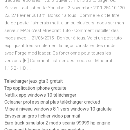
d'autres réponses. 1; 2; 3; Suivant . 1 of 3 Go to page. Ok.
Suivant Last. jobouille Youtuber. 3 Novembre 2011 284 10 130
22. 27 Février 2013 #1 Bonsoir à tous ! Comme le dit le titre
de ce poste, j'aimerais mettre un ou plusieurs mods sur mon
serveur MAIS c'est Minecraft Tuto - Comment installer des
mods avec … 21/06/2015 · Bonjour à tous, Voici un petit tuto
expliquant très simplement la façon d'installer des mods
avec Forge mod loader. Ça fonctionne pour toutes les
versions. [Fr] Comment installer des mods sur Minecraft
1.15.2 - [HD ...
Telecharger jeux gta 3 gratuit
Top application iphone gratuite
Netflix app windows 10 télécharger
Ccleaner professional plus télécharger cracked
Mise à niveau windows 8.1 vers windows 10 gratuite
Envoyer un gros fichier video par mail
Euro truck simulator 2 mods scania 99999 hp engine
Comment bloquer les pubs sur youtube