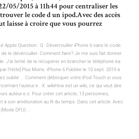
 22/05/2015 à 11h44 pour centraliser les
trouver le code d un ipod.Avec des accès
out laisse à croire que vous pourrez
 Apple Question : Q : Déverrouiller iPhone 6 sans le code.
e de le dévérouiller. Comment faire? Je me suis fait donner
de. J'ai tenté de le récupérer en brancher le téléphone èa
par l’Hôte] Plus Moins. iPhone 6 Publiée le 10 sept. 2019 à
z oublié ... Comment débloquer votre iPod Touch si vous
ernant l'auteur.e . X. wikiHow est un wiki, ce qui veut dire
rs auteur.e.s. Pour créer cet article, 13 personnes,
t à son amélioration au fil du temps. Dans cet article: Avec
h (Mode DFU) …