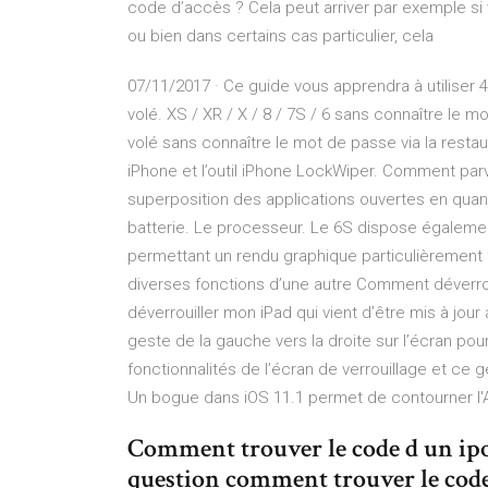
code d’accès ? Cela peut arriver par exemple s
ou bien dans certains cas particulier, cela
07/11/2017 · Ce guide vous apprendra à utiliser 
volé. XS / XR / X / 8 / 7S / 6 sans connaître l
volé sans connaître le mot de passe via la restaura
iPhone et l’outil iPhone LockWiper. Comment par
superposition des applications ouvertes en qua
batterie. Le processeur. Le 6S dispose égalem
permettant un rendu graphique particulièrement
diverses fonctions d’une autre Comment déverrou
déverrouiller mon iPad qui vient d’être mis à jour a
geste de la gauche vers la droite sur l’écran pou
fonctionnalités de l’écran de verrouillage et ce 
Un bogue dans iOS 11.1 permet de contourner l'Ac
Comment trouver le code d un ipod
question comment trouver le code