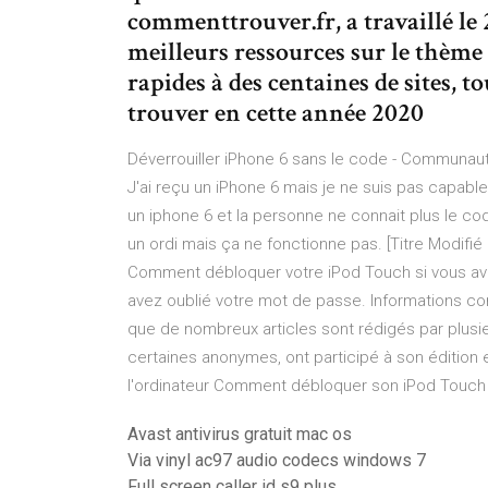
commenttrouver.fr, a travaillé le
meilleurs ressources sur le thème 
rapides à des centaines de sites, t
trouver en cette année 2020
Déverrouiller iPhone 6 sans le code - Communauté
J'ai reçu un iPhone 6 mais je ne suis pas capabl
un iphone 6 et la personne ne connait plus le co
un ordi mais ça ne fonctionne pas. [Titre Modifié 
Comment débloquer votre iPod Touch si vous ave
avez oublié votre mot de passe. Informations conc
que de nombreux articles sont rédigés par plusieu
certaines anonymes, ont participé à son édition e
l'ordinateur Comment débloquer son iPod Touc
Avast antivirus gratuit mac os
Via vinyl ac97 audio codecs windows 7
Full screen caller id s9 plus