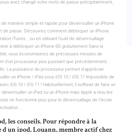
i vous avez changé votre mots de passe précipitamment,
4 de manière simple et rapide pour déverrouiller un iPhone
e mot de passe. Découvrez comment débloquer un iPhone
tion iTunes. , ou en utilisant l’outil de déverrouillage
venir à débloquer un iPhone 6S gratuitement Sans la
ntité, vous économiserez de précieuses minutes de
ent d’un processeur plus puissant que précédemment,
 fin. La puissance du processeur permet d’apprécier
iller un iPhone / iPad sous iOS 10 / iOS 11 Impossible de
vec iOS 10 / iOS 11 ! Habituellement, il suffisait de faire un
r déverrouiller un iPad ou un iPhone mais Apple a revu les
geste ne fonctionne plus pour le déverrouillage de l’écran.
tivation ...
, les conseils. Pour répondre à la
 d un ipod, Louann, membre actif chez