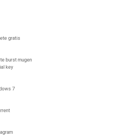
ete gratis
ete burst mugen
al key
ndows 7
rrent
tagram