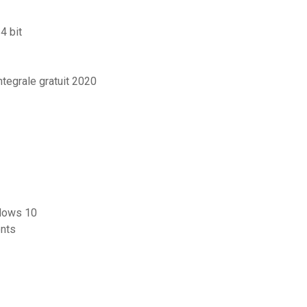
4 bit
ntegrale gratuit 2020
ndows 10
nts