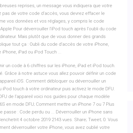
breuses reprises, un message vous indiquera que votre
z pas de votre code d’accès, vous devrez effacer le
ime vos données et vos réglages, y compris le code
pple Pour déverrouiller l'iPod touch après l'oubli du code
ordinateur. Mais plutôt que de vous donner des grands
plique tout ça : Oubli du code d’accès de votre iPhone,
 iPhone, iPad ou iPod Touch ...
inir un code à 6 chiffres sur les iPhone, iPad et iPod touch.
ité. Grâce à notre astuce vous allez pouvoir définir un code
t appareil iOS. Comment débloquer ou déverrouiller un
ou iPod touch à votre ordinateur puis activez le mode DFU.
FU de l’appareil voici nos guides pour chaque modèle
6, 6S en mode DFU; Comment mettre un iPhone 7 ou 7 Plus
 passe : Code perdu ou ... Déverrouiller un iPhone sans
Benchetrit 4 octobre 2019 2143 vues. Share; Tweet; 0. Vous
ent déverrouiller votre iPhone, vous avez oublié votre