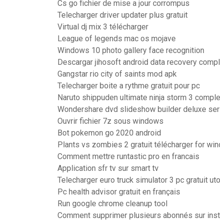
Cs go fichier de mise a jour corrompus
Telecharger driver updater plus gratuit
Virtual dj mix 3 télécharger
League of legends mac os mojave
Windows 10 photo gallery face recognition
Descargar jihosoft android data recovery compl
Gangstar rio city of saints mod apk
Telecharger boite a rythme gratuit pour pc
Naruto shippuden ultimate ninja storm 3 compl
Wondershare dvd slideshow builder deluxe seri
Ouvrir fichier 7z sous windows
Bot pokemon go 2020 android
Plants vs zombies 2 gratuit télécharger for wi
Comment mettre runtastic pro en francais
Application sfr tv sur smart tv
Telecharger euro truck simulator 3 pc gratuit uto
Pc health advisor gratuit en français
Run google chrome cleanup tool
Comment supprimer plusieurs abonnés sur ins