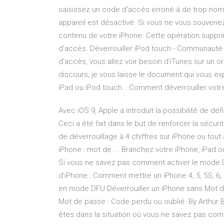
saisissez un code d’accès erroné à de trop nom
appareil est désactivé. Si vous ne vous souvene
contenu de votre iPhone. Cette opération suppr
d’accès. Déverrouiller iPod touch - Communauté A
d'accès, vous allez voir besoin d'iTunes sur un 
discours, je vous laisse le document qui vous ex
iPad ou iPod touch… Comment déverrouiller votre
Avec iOS 9, Apple a introduit la possibilité de déf
Ceci a été fait dans le but de renforcer la sécur
de déverrouillage à 4 chiffres sur iPhone ou tou
iPhone : mot de ... Branchez votre iPhone, iPad 
Si vous ne savez pas comment activer le mode D
d’iPhone : Comment mettre un iPhone 4, 5, 5S, 
en mode DFU Déverrouiller un iPhone sans Mot de
Mot de passe : Code perdu ou oublié. By Arthur 
êtes dans la situation où vous ne savez pas comm